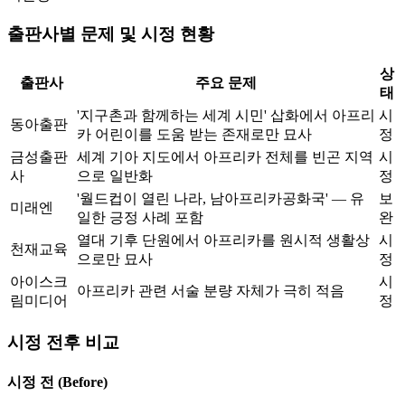
출판사별 문제 및 시정 현황
상
출판사
주요 문제
태
'지구촌과 함께하는 세계 시민' 삽화에서 아프리
시
동아출판
카 어린이를 도움 받는 존재로만 묘사
정
금성출판
세계 기아 지도에서 아프리카 전체를 빈곤 지역
시
사
으로 일반화
정
'월드컵이 열린 나라, 남아프리카공화국' — 유
보
미래엔
일한 긍정 사례 포함
완
열대 기후 단원에서 아프리카를 원시적 생활상
시
천재교육
으로만 묘사
정
아이스크
시
아프리카 관련 서술 분량 자체가 극히 적음
림미디어
정
시정 전후 비교
시정 전 (Before)