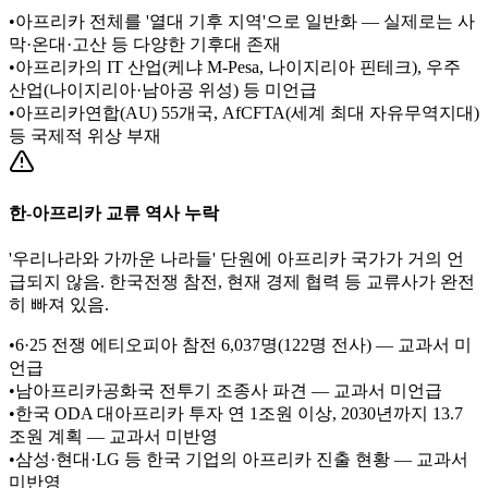
•
아프리카 전체를 '열대 기후 지역'으로 일반화 — 실제로는 사
막·온대·고산 등 다양한 기후대 존재
•
아프리카의 IT 산업(케냐 M-Pesa, 나이지리아 핀테크), 우주
산업(나이지리아·남아공 위성) 등 미언급
•
아프리카연합(AU) 55개국, AfCFTA(세계 최대 자유무역지대)
등 국제적 위상 부재
한-아프리카 교류 역사 누락
'우리나라와 가까운 나라들' 단원에 아프리카 국가가 거의 언
급되지 않음. 한국전쟁 참전, 현재 경제 협력 등 교류사가 완전
히 빠져 있음.
•
6·25 전쟁 에티오피아 참전 6,037명(122명 전사) — 교과서 미
언급
•
남아프리카공화국 전투기 조종사 파견 — 교과서 미언급
•
한국 ODA 대아프리카 투자 연 1조원 이상, 2030년까지 13.7
조원 계획 — 교과서 미반영
•
삼성·현대·LG 등 한국 기업의 아프리카 진출 현황 — 교과서
미반영